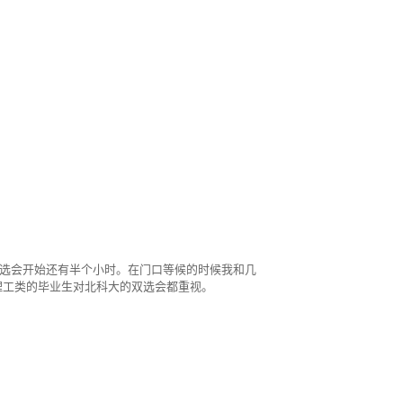
双选会开始还有半个小时。在门口等候的时候我和几
理工类的毕业生对北科大的双选会都重视。