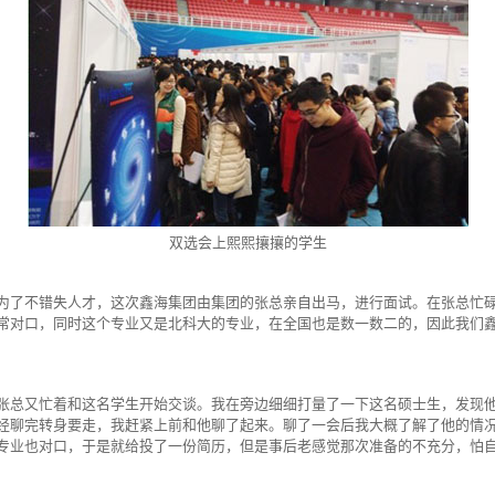
双选会上熙熙攘攘的学生
为了不错失人才，这次鑫海集团由集团的张总亲自出马，进行面试。在张总忙碌
常对口，同时这个专业又是北科大的专业，在全国也是数一数二的，因此我们
张总又忙着和这名学生开始交谈。我在旁边细细打量了一下这名硕士生，发现
经聊完转身要走，我赶紧上前和他聊了起来。聊了一会后我大概了解了他的情
专业也对口，于是就给投了一份简历，但是事后老感觉那次准备的不充分，怕