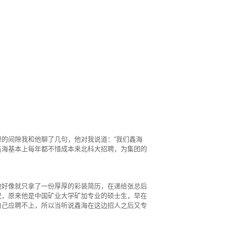
的间隙我和他聊了几句，他对我说道：“我们鑫海
鑫海基本上每年都不惜成本来北科大招聘，为集团的
他好像就只拿了一份厚厚的彩装简历，在递给张总后
况，原来他是中国矿业大学矿加专业的硕士生，早在
自己应聘不上，所以当听说鑫海在这边招人之后又专