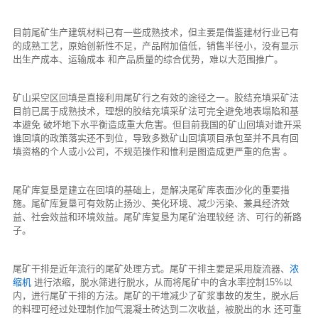
目前尾矿生产建筑材料已有一些成熟技术，但主要是借鉴建材行业已有
的成熟工艺，原始创新性不足，产品附加值低，销售半径小，没有显示
出生产成本、运输成本 和产品质量的综合优势，难以大范围推广。
矿山采空区回填是直接利用尾矿行之有效的途径之一。胶结充填采矿法
目前已属于成熟技术，理想的胶结充填采矿法可完全避免地表塌陷和基
本避免 破坏地下水平衡造成重大危害。但目前我国的矿山回填对谁开采
谁回填的政策落实还不到位，导致多数矿山回填项目承包至并不具有回
填资格的个人或小公司，不规范操作和惟利是图造成更严重的危害 。
尾矿库复垦是建立在回填的基础上，是解决尾矿库表面沙化的重要措
施。尾矿库复垦可有效防止扬沙、美化环境、减少污染、兼具经济效
益、社会效益和环境效益。尾矿库复垦为尾矿治理较经 济、可行的新路
子。
尾矿干排是近年流行的尾矿处理方式。尾矿干排主要是采用旋流器、
浓
缩机
进行浓缩，脱水筛进行脱水，从而将尾矿中的含水率控制15%以
内，进行尾矿干排的方法。尾矿的干堆减少了矿浆事故的发生，脱水后
的料理可经过处理制作加气混凝土砖达到二次收益，被脱出的水 还可重