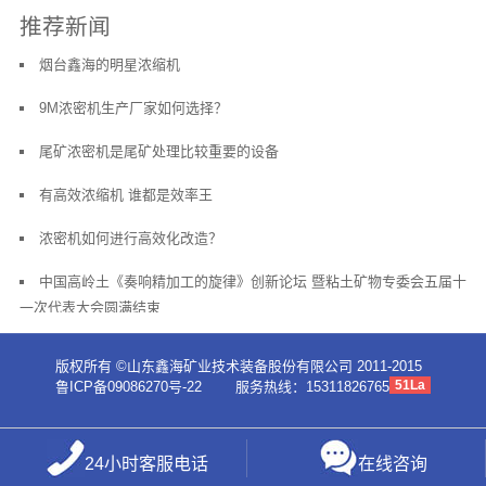
推荐新闻
烟台鑫海的明星浓缩机
9M浓密机生产厂家如何选择？
尾矿浓密机是尾矿处理比较重要的设备
有高效浓缩机 谁都是效率王
浓密机如何进行高效化改造？
中国高岭土《奏响精加工的旋律》创新论坛 暨粘土矿物专委会五届十
一次代表大会圆满结束
版权所有 ©山东鑫海矿业技术装备股份有限公司 2011-2015
51La
鲁ICP备09086270号-22
服务热线：15311826765
24小时客服电话
在线咨询