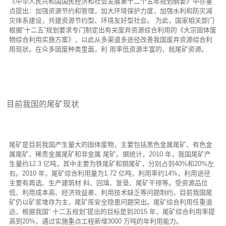
《中华人民共和国国民经济和社会发展第十二个五年规划纲要》中亦重
点提出：加强资源节约和管理，加大环境保护力度，加强水利和防灾减
灾体系建设，共建资源节约型、环境友好型社会。 为此，国家相关部门
根据“十二五”规划要求专门制定出有关废弃资源综合利用的《大宗固体废
物综合利用实施方案》，以此从多渠道多途径改善我国废弃资源综合利
用现状。在众多固废种类里面，利 用率低资源丰富的，就尾矿资源。
目前我国的尾矿现状
尾矿是目前我国产生量大的固体废物，主要包括黑色金属尾矿、有色金
属尾矿、稀贵金属尾矿和非金属 尾矿。据统计，2010 年，我国尾矿产
生量约12.3 亿吨，其中主要为铁尾矿和铜尾矿，分别占到40%和20%左
右。2010 年，尾矿综合利用量为1.72 亿吨，利用率约14%，利用途径
主要有再选、生产建筑材 料、回填、复垦、尾矿干排等。受资源品位
低、利用成本高、经济效益差、利用技术缺乏等问题制约，目前我国尾
矿仍以矿浆堆存为主，尾矿库安全隐患问题突出。尾矿综合利用任重道
远，根据我国“ 十二五规划”提出的目标是到2015 年，尾矿综合利用率提
高到20%，通过实施重点工程新增3000 万吨的年利用能力。