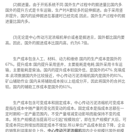
(2)掘进量。由于开拓系统不同.国外生产过程中的掘进量比国内多.
国外的提升方式是卡车运输，生产时A要较多的延伸掘进。由于采用竖
井提升，国内的延伸掘进在基建时已经完成.因此，国外生产过程中的掘
进量比国内多。
(3)无论是中心传动污泥浓缩机单价或者是掘进旦，国外都比国内要
高。因此，国外的掘进成本比国内高，约为6.7倍。
生产成本包含人工、材料、动力和维修.国内的生产成本是国外的
67%。提升成本:国内提升采用竖井，主要能耗是电耗;国外采用卡车运
输，主要能耗是柴油。国内的提升成本较国外低，是国外的47%.充填成
本:此项数据国内外比较接近，中心传动污泥浓缩机国内是国外的81%。
矿山辅助作业:国内未将辅助成本按以上组成分开，因此将国外的合并比
较。国内的辅助工序成本是国外的61%。
生产成本包含可变成本和固定成本，中心传动污泥浓缩机可变成本
是指在成本中随产量的变化而变动的成本。固定成本是指成本总额在一
定时期和一定产最范围内，不受产量增减变动影响而能保持不变的成
本。将生产规模适当提高可以引起“规模效应”，即在生产规模扩大后，可
变成本同比例增加而固定成本不增加.所以单位产品成本就会下降，企业
的销售利润率就会上升。
中心传动污泥浓缩机
国内企业规模比国外规模