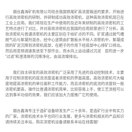
烟台鑫海矿机有限公司结合我国铁尾矿高浓度输送的要求，开始进
行高效浓密机的研制，并研制成功高效浓密机，这种高效浓密机现已在
工业上应用。我们将现在生产中使用的及近年来研制的高效浓密机的工
艺特点进行了对比，并对高效浓密机在我国的应用前景进行了分析。高
效浓密机与普通浓密机的主要区别在于给矿点的不同。矿浆通过脱气槽
脱气后与絮凝剂混合，经中心竖筒由扩散板水平给人浓密机中，絮凝成
团的矿泥沉降到浓密机底部，在耙子的作用下经底部中心排矿口排出。
然后用变频调速泵进至下部作业，而水向上运动通过沉泥 层的进一步
“过滤”和澄清屉的沉降净化，由溢流堰排出。
我们自主研发的高效浓密机广泛采用了先进的自动控制技术，主要
用于控制浓密机的底流浓度或者浓密机的界面高度。高效浓密机可大幅
度地提高浓密机的单位面积工作能力，而且浓密机的底流的浓度较一般
浓密机要高，操作比普通浓密机简单，比较容易上手，使工艺流程可以
达到事半功倍的效果，我们应该加大力度推广它的使用。
烟台鑫海专注于选矿设备研发生产二十余年，是选矿行业中有实力
的厂家。浓密机技术水平也同行业发展，更多与浓密机相关的产品知识
请持续关注本站，购买浓密机设备请联系本站在线客服!