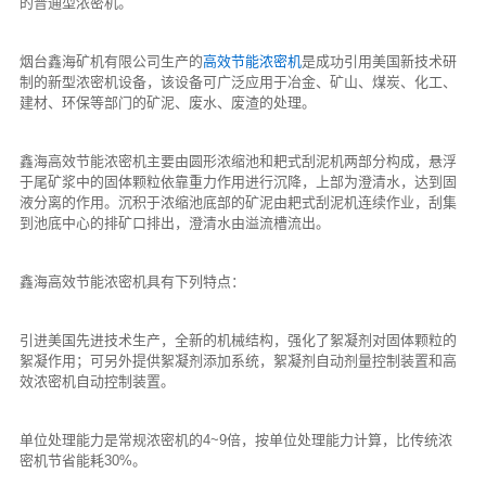
的普通型浓密机。
烟台鑫海矿机有限公司生产的
高效节能浓密机
是成功引用美国新技术研
制的新型浓密机设备，该设备可广泛应用于冶金、矿山、煤炭、化工、
建材、环保等部门的矿泥、废水、废渣的处理。
鑫海高效节能浓密机主要由圆形浓缩池和耙式刮泥机两部分构成，悬浮
于尾矿浆中的固体颗粒依靠重力作用进行沉降，上部为澄清水，达到固
液分离的作用。沉积于浓缩池底部的矿泥由耙式刮泥机连续作业，刮集
到池底中心的排矿口排出，澄清水由溢流槽流出。
鑫海高效节能浓密机具有下列特点：
引进美国先进技术生产，全新的机械结构，强化了絮凝剂对固体颗粒的
絮凝作用；可另外提供絮凝剂添加系统，絮凝剂自动剂量控制装置和高
效浓密机自动控制装置。
单位处理能力是常规浓密机的4~9倍，按单位处理能力计算，比传统浓
密机节省能耗30%。