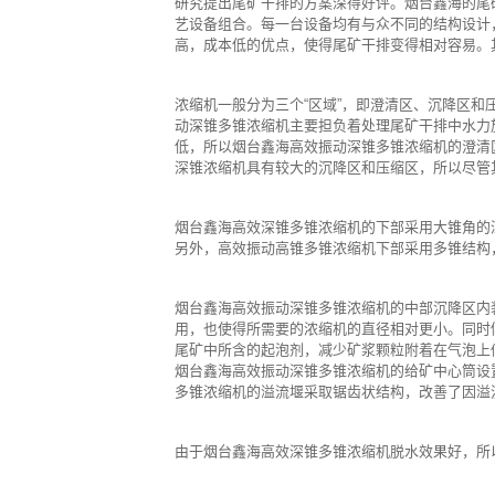
研究提出尾矿干排的方案深得好评。烟台鑫海的尾
艺设备组合。每一台设备均有与众不同的结构设计
高，成本低的优点，使得尾矿干排变得相对容易。
浓缩机一般分为三个“区域”，即澄清区、沉降区
动深锥多锥浓缩机主要担负着处理尾矿干排中水力
低，所以烟台鑫海高效振动深锥多锥浓缩机的澄清
深锥浓缩机具有较大的沉降区和压缩区，所以尽管
烟台鑫海高效深锥多锥浓缩机的下部采用大锥角的
另外，高效振动高锥多锥浓缩机下部采用多锥结构
烟台鑫海高效振动深锥多锥浓缩机的中部沉降区内
用，也使得所需要的浓缩机的直径相对更小。同时
尾矿中所含的起泡剂，减少矿浆颗粒附着在气泡上
烟台鑫海高效振动深锥多锥浓缩机的给矿中心筒设
多锥浓缩机的溢流堰采取锯齿状结构，改善了因溢
由于烟台鑫海高效深锥多锥浓缩机脱水效果好，所