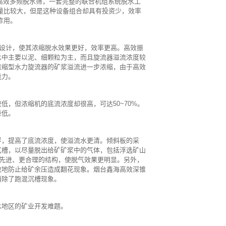
高效多频脱水筛，一套完整的联合机组系统脱水工
量比较大，但是这种设备组合却具有投资少，效率
作用。
性设计，使其浓缩脱水效果更好，效率更高。高效振
水中主要以泥、细颗粒为主，而且旋流器溢流浓度较
浓缩型水力旋流器的矿浆溢流进一步浓缩，由于高效
能力。
，但浓缩机的底流浓度却很高，可达50~70%。
降低。
浮，提高了底流浓度，使溢流水更清。倾斜板的采
气槽，以尽量脱出给矿矿浆中的气体，包括浮选矿山
更先进、更合理的结构，使脱气效果更明显。另外，
效地防止给矿余压造成翻花现象。烟台鑫海高效深锥
消除了跑混沉槽现象。
水地区的矿业开发难题。