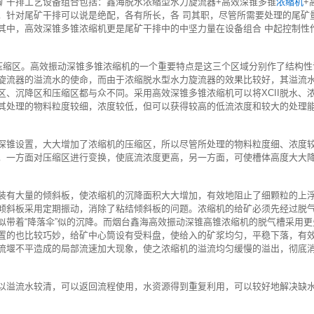
矿干排工艺设备组合包括：鑫海脱水浓缩型水力旋流器+高效深锥多锥
浓缩机
+
，针对尾矿干排可以说是绝配，各有所长，各 司其职，尽管所需要处理的尾矿
其中，高效深锥多锥浓缩机更是尾矿干排中的中坚力量在设备组合 中起控制性
和压缩区。高效振动深锥多锥浓缩机的一个重要特点是这三个区域分别作了结构
旋流器的溢流水的使命，而由于浓缩脱水型水力旋流器的效果比较好，其溢流
区、沉降区和压缩区都与众不同。采用高效深锥多锥浓缩机可以将XCII脱水、
其处理的物料粒度较细，浓度较低，但可以获得较高的低流浓度和较大的处理
深锥设置，大大增加了浓缩机的压缩区，所以尽管所处理的物料粒度细、浓度较低
，一方面对压缩区进行变换，使底流浓度更高，另一方面，可使槽体高度大大
装有大量的倾斜板，使浓缩机的沉降面积大大增加，有效地阻止了细颗粒的上
倾斜板采用定期振动，消除了粘结倾斜板的问题。浓缩机的给矿必须先经过脱
似带着“降落伞”似的沉降。而烟台鑫海高效振动深锥高锥浓缩机的脱气槽采用
置的也比较巧妙，给矿中心筒设有受料盘，使给入的矿浆均匀，平稳下落，有
流堰不平造成的局部流速加大现象，使之浓缩机的溢流均匀缓慢的溢出，彻底
以溢流水较清，可以返回流程使用，水资源得到重复利用，可以较好地解决缺