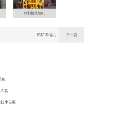
倾斜板浓缩机
精矿浓缩机
下一篇
缩机
响因素
及技术参数