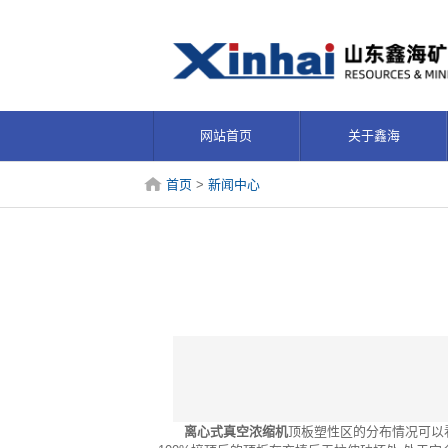
网站首页
关于鑫海
首页
>
新闻中心
离心式真空浓缩机
顶板塑性区的分布情况可以