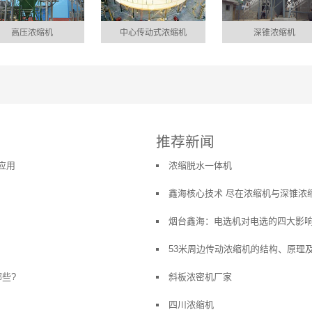
高压浓缩机
中心传动式浓缩机
深锥浓缩机
推荐新闻
应用
浓缩脱水一体机
鑫海核心技术 尽在浓缩机与深锥浓
烟台鑫海：电选机对电选的四大影
53米周边传动浓缩机的结构、原理
些?
斜板浓密机厂家
四川浓缩机