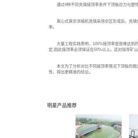
通过4种不同充填接顶率条件下顶板应力与塑性
离心式真空浓缩机充填采场空区形成后，充填体
率。
大量工程实践表明，100%接顶率是很难达到的
定,因此接顶率必须保证在50%以上。这对指导矿
本文为了分析对比不同接顶率情况下顶板的稳定性
性，得出更精准的结论。
明星产品推荐