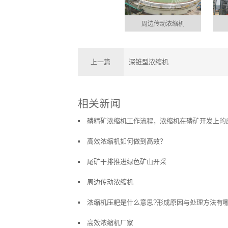
周边传动浓缩机
上一篇
深锥型浓缩机
相关新闻
磷精矿浓缩机工作流程，浓缩机在磷矿开发上的
高效浓缩机如何做到高效？
尾矿干排推进绿色矿山开采
周边传动浓缩机
浓缩机压耙是什么意思?形成原因与处理方法有哪
高效浓缩机厂家